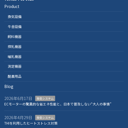
Product
換気設備
牛舎設備
飼料機器
搾乳機器
哺乳機器
測定機器
酪農用品
Blog
2026年6月17日
換気システム
ECモーターの驚異的な省エネ性能と、日本で普及しない“大人の事情”
2026年4月29日
換気システム
THIを利用したヒートストレス対策