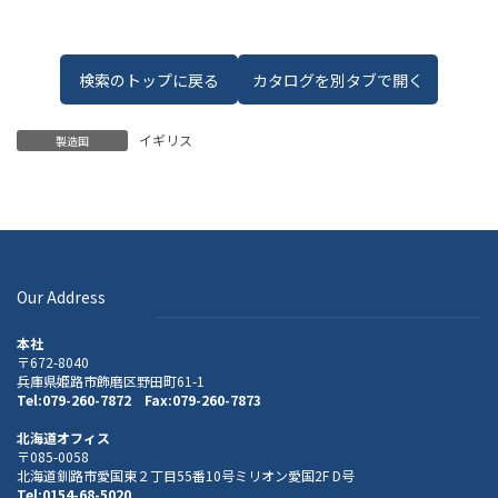
検索のトップに戻る
カタログを別タブで開く
イギリス
製造国
Our Address
本社
〒672-8040
兵庫県姫路市飾磨区野田町61-1
Tel:079-260-7872 Fax:079-260-7873
北海道オフィス
〒085-0058
北海道釧路市愛国東２丁目55番10号ミリオン愛国2F D号
Tel:0154-68-5020