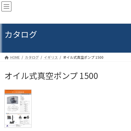
コ
ナ
ン
ビ
テ
ゲ
ン
ー
ツ
シ
カタログ
へ
ョ
ス
ン
キ
に
ッ
移
プ
動
HOME
カタログ
イギリス
オイル式真空ポンプ 1500
オイル式真空ポンプ 1500