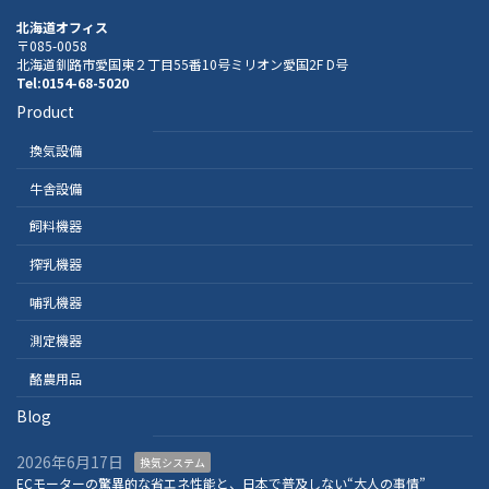
北海道オフィス
〒085-0058
北海道釧路市愛国東２丁目55番10号ミリオン愛国2F D号
Tel:0154-68-5020
Product
換気設備
牛舎設備
飼料機器
搾乳機器
哺乳機器
測定機器
酪農用品
Blog
2026年6月17日
換気システム
ECモーターの驚異的な省エネ性能と、日本で普及しない“大人の事情”