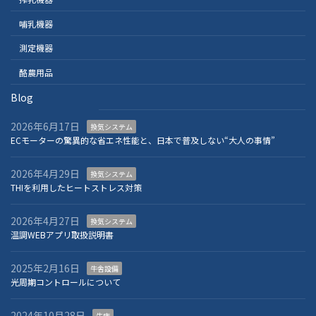
哺乳機器
測定機器
酪農用品
Blog
2026年6月17日
換気システム
ECモーターの驚異的な省エネ性能と、日本で普及しない“大人の事情”
2026年4月29日
換気システム
THIを利用したヒートストレス対策
2026年4月27日
換気システム
温調WEBアプリ取扱説明書
2025年2月16日
牛舎設備
光周期コントロールについて
2024年10月28日
牛床