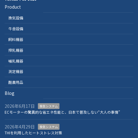
Product
換気設備
牛舎設備
飼料機器
搾乳機器
哺乳機器
測定機器
酪農用品
Blog
2026年6月17日
換気システム
ECモーターの驚異的な省エネ性能と、日本で普及しない“大人の事情”
2026年4月29日
換気システム
THIを利用したヒートストレス対策