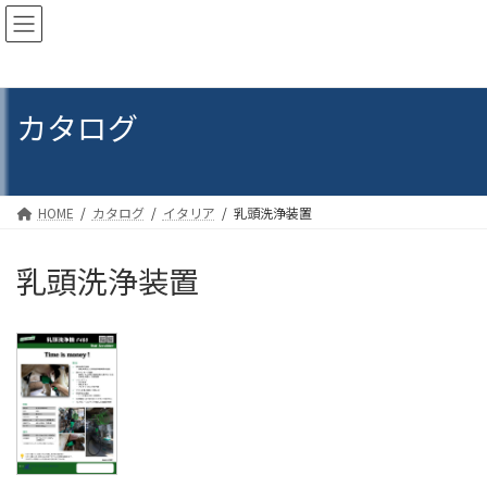
コ
ナ
ン
ビ
テ
ゲ
ン
ー
ツ
シ
カタログ
へ
ョ
ス
ン
キ
に
ッ
移
プ
動
HOME
カタログ
イタリア
乳頭洗浄装置
乳頭洗浄装置