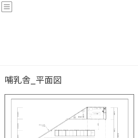
コ
ナ
ン
ビ
テ
ゲ
ン
ー
ツ
シ
図面
へ
ョ
ス
ン
キ
に
ッ
移
プ
動
HOME
図面
哺乳舎
哺乳舎_平面図
哺乳舎_平面図