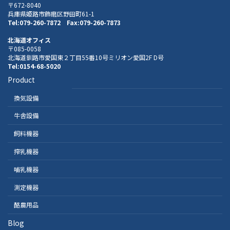
〒672-8040
兵庫県姫路市飾磨区野田町61-1
Tel:079-260-7872 Fax:079-260-7873
北海道オフィス
〒085-0058
北海道釧路市愛国東２丁目55番10号ミリオン愛国2F D号
Tel:0154-68-5020
Product
換気設備
牛舎設備
飼料機器
搾乳機器
哺乳機器
測定機器
酪農用品
Blog