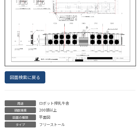
図面検索に戻る
ロボット搾乳牛舎
用途
200頭以上
頭数規模
平面図
図面の種類
フリーストール
タイプ