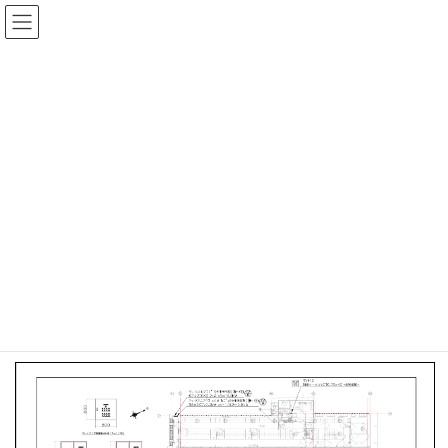
コ
ナ
ン
ビ
テ
ゲ
ン
ー
ツ
シ
図面
へ
ョ
ス
ン
キ
に
ッ
移
プ
動
HOME
図面
ロボット搾乳牛舎
ロボット搾乳牛舎_マックスエア_平面断面図
ロボット搾乳牛舎_マックスエア
_平面断面図