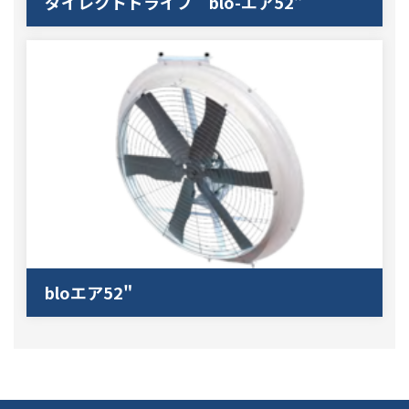
ダイレクトドライブ blo-エア52”
bloエア52"