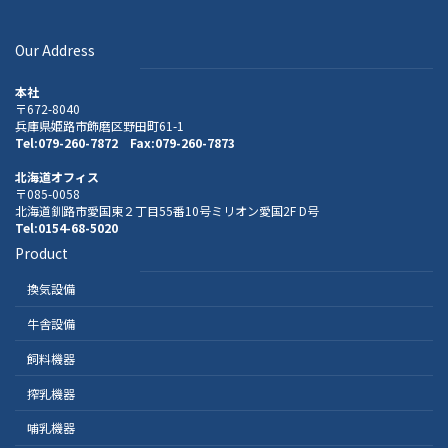
Our Address
本社
〒672-8040
兵庫県姫路市飾磨区野田町61-1
Tel:079-260-7872 Fax:079-260-7873
北海道オフィス
〒085-0058
北海道釧路市愛国東２丁目55番10号ミリオン愛国2F D号
Tel:0154-68-5020
Product
換気設備
牛舎設備
飼料機器
搾乳機器
哺乳機器