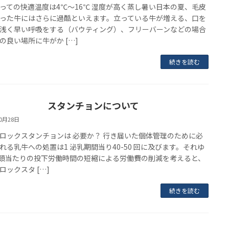
っての快適温度は4℃～16℃ 湿度が高く蒸し暑い日本の夏、毛皮
った牛にはさらに過酷といえます。立っている牛が増える、口を
浅く早い呼吸をする（バウティング）、フリーバーンなどの場合
の良い場所に牛がか […]
続きを読む
スタンチョンについて
10月28日
ロックスタンチョンは 必要か？ 行き届いた個体管理のために必
れる乳牛への処置は1 泌乳期間当り40-50 回に及びます。それゆ
 頭当たりの投下労働時間の短縮による労働費の削減を考えると、
ロックスタ […]
続きを読む