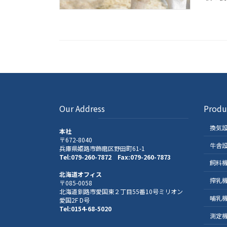
Our Address
Produ
換気
本社
〒672-8040
牛舎
兵庫県姫路市飾磨区野田町61-1
Tel:079-260-7872 Fax:079-260-7873
飼料
北海道オフィス
搾乳
〒085-0058
北海道釧路市愛国東２丁目55番10号ミリオン
哺乳
愛国2F D号
Tel:0154-68-5020
測定