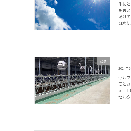
牛にと
をまと
あけて
は換気
給餌
2024年
セルフ
要とさ
え、1
セルク