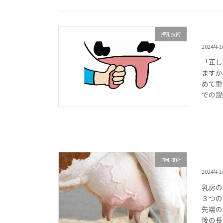
搾乳技術
2024年
「正し
ますか
めて重
での説
搾乳技術
2024年
乳房の
３つの
先端の
後の長