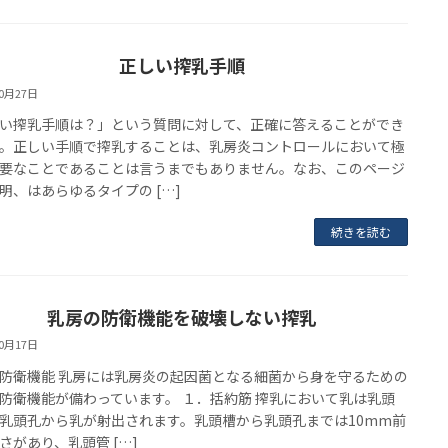
正しい搾乳手順
10月27日
い搾乳手順は？」という質問に対して、正確に答えることができ
。正しい手順で搾乳することは、乳房炎コントロールにおいて極
要なことであることは言うまでもありません。なお、このページ
明、はあらゆるタイプの […]
続きを読む
乳房の防衛機能を破壊しない搾乳
10月17日
防衛機能 乳房には乳房炎の起因菌となる細菌から身を守るための
防衛機能が備わっています。 １．括約筋 搾乳において乳は乳頭
乳頭孔から乳が射出されます。乳頭槽から乳頭孔までは10mm前
さがあり、乳頭管 […]