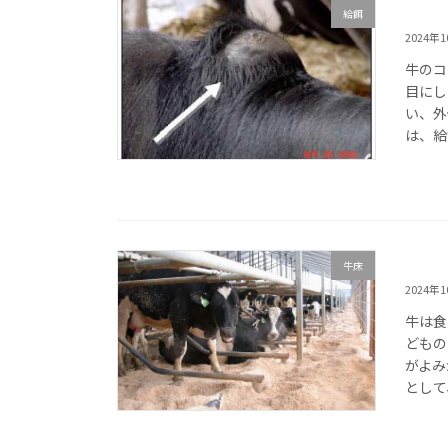
給餌
2024年
牛のコ
目にし
い、外
は、給
牛床
2024年
牛は食
どもの
がよみ
として