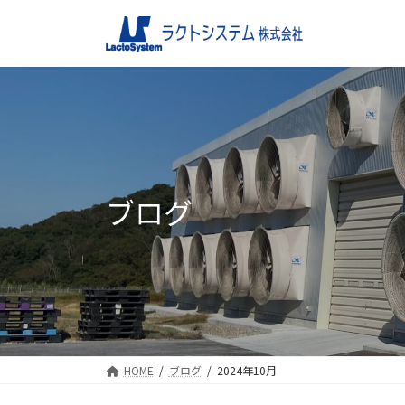
コ
ナ
ン
ビ
テ
ゲ
ン
ー
ツ
シ
へ
ョ
ス
ン
キ
に
ッ
移
ブログ
プ
動
HOME
ブログ
2024年10月