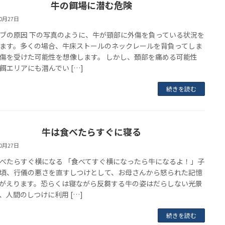
牛の餌場に潜む危険
10月27日
ブの原因 下の写真のように、牛が頸部に外傷を負っている状況を
ます。多くの場合、牛床ストールのネックレールを背負ってしま
傷を受けた可能性を想像します。 しかし、頚部を痛める可能性
餌エリアにも潜んでい […]
続きを読む
牛は食べたらすぐに寝る
10月27日
べたらすぐ横になる 「食べてすぐ横になったら牛になるよ！」子
頃、行儀の悪さを直すしつけとして、お母さんから怒られた記憶
がえります。恐らくは寝ながら反芻する牛の姿はだらしない光景
、人間のしつけに利用 […]
続きを読む