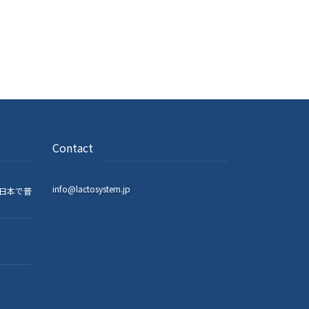
Contact
info@lactosystem.jp
日本で普