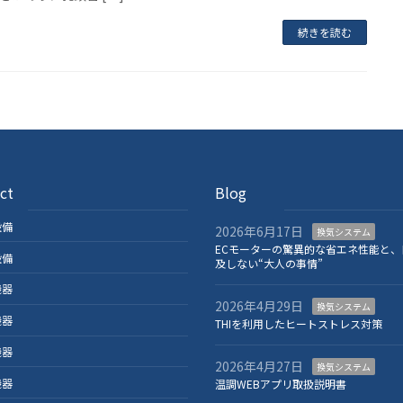
続きを読む
ct
Blog
設備
2026年6月17日
換気システム
ECモーターの驚異的な省エネ性能と、
設備
及しない“大人の事情”
機器
2026年4月29日
換気システム
機器
THIを利用したヒートストレス対策
機器
2026年4月27日
換気システム
機器
温調WEBアプリ取扱説明書