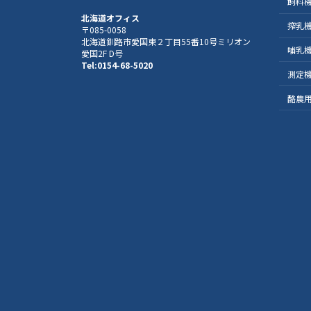
飼料
北海道オフィス
搾乳
〒085-0058
北海道釧路市愛国東２丁目55番10号ミリオン
哺乳
愛国2F D号
Tel:0154-68-5020
測定
酪農