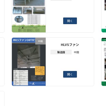
開く
中国
HLVSファン
製造国
中国
開く