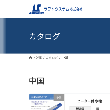
コ
ナ
ン
ビ
テ
ゲ
ン
ー
ツ
シ
へ
ョ
カタログ
ス
ン
キ
に
ッ
移
プ
動
HOME
カタログ
中国
中国
中国
ヒーター付 水槽
製造国
中国