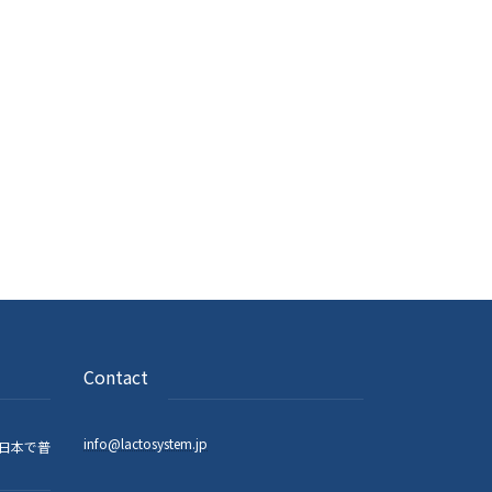
Contact
info@lactosystem.jp
日本で普