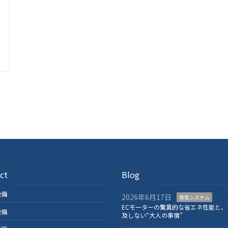
ct
Blog
設備
2026年6月17日
換気システム
ECモーターの驚異的な省エネ性能と、
設備
及しない“大人の事情”