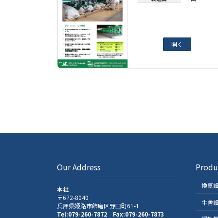
開く
Our Address
Produ
換気
本社
〒672-8040
牛舎
兵庫県姫路市飾磨区野田町61-1
Tel:079-260-7872 Fax:079-260-7873