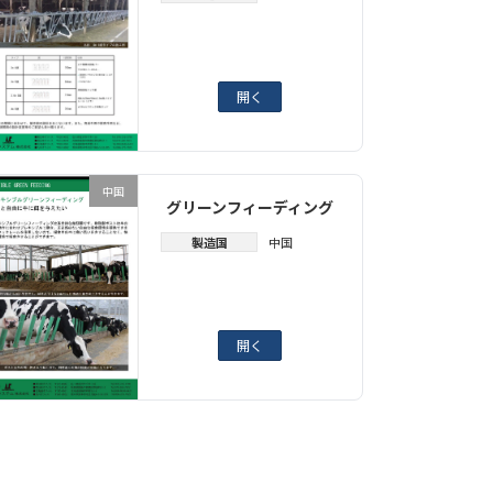
開く
中国
グリーンフィーディング
製造国
中国
開く