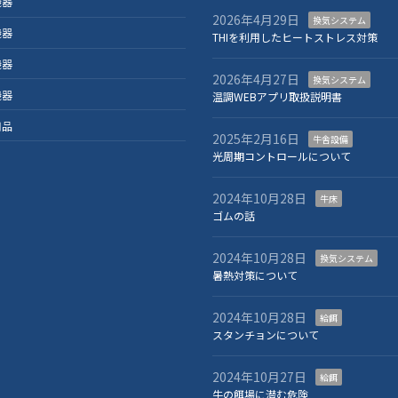
機器
2026年4月29日
換気システム
機器
THIを利用したヒートストレス対策
機器
2026年4月27日
換気システム
機器
温調WEBアプリ取扱説明書
用品
2025年2月16日
牛舎設備
光周期コントロールについて
2024年10月28日
牛床
ゴムの話
2024年10月28日
換気システム
暑熱対策について
2024年10月28日
給餌
スタンチョンについて
2024年10月27日
給餌
牛の餌場に潜む危険