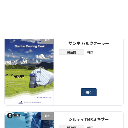
開く
韓国
サンホ バルククーラー
製造国
韓国
開く
韓国
シルティTMRミキサー
製造国
韓国