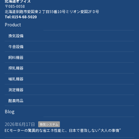
北海道オフィス
〒085-0058
北海道釧路市愛国東２丁目55番10号ミリオン愛国2F D号
Tel:0154-68-5020
Product
換気設備
牛舎設備
飼料機器
搾乳機器
哺乳機器
測定機器
酪農用品
Blog
2026年6月17日
換気システム
ECモーターの驚異的な省エネ性能と、日本で普及しない“大人の事情”